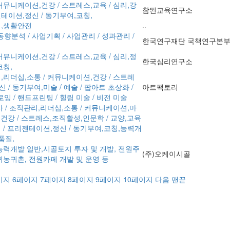
커뮤니케이션,건강 / 스트레스,교육 / 심리,강
참된교육연구소
젠테이션,정신 / 동기부여,코칭,
리,생활안전
..
향분석 / 사업기획 / 사업관리 / 성과관리 /
한국연구재단 국책연구본부
커뮤니케이션,건강 / 스트레스,교육 / 심리,정
한국심리연구소
코칭,
리,리더십,소통 / 커뮤니케이션,건강 / 스트레
 / 동기부여,미술 / 예술 / 팝아트 초상화 /
아트팩토리
 / 핸드프린팅 / 힐링 미술 / 비전 미술
사 / 조직관리,리더십,소통 / 커뮤니케이션,마
S,건강 / 스트레스,조직활성,인문학 / 교양,교육
법 / 프리젠테이션,정신 / 동기부여,코칭,능력개
품질,
,능력개발 일반,시골토지 투자 및 개발, 전원주
(주)오케이시골
 귀농귀촌, 전원카페 개발 및 운영 등
이지
6
페이지
7
페이지
8
페이지
9
페이지
10
페이지
다음
맨끝