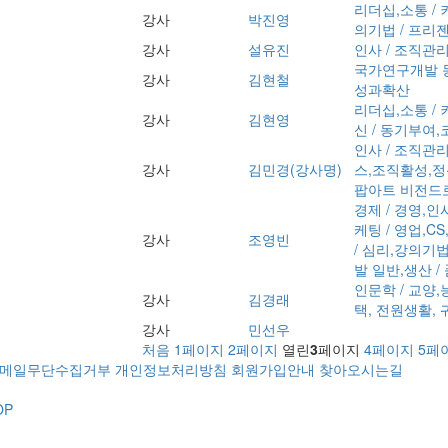
리더십,소통 / 
강사
박진영
의기법 / 프리
강사
설유진
인사 / 조직관
국가연구개발 동
강사
김현철
성과확산
리더십,소통 / 
강사
김현영
신 / 동기부여,
인사 / 조직관
강사
김민경(강사명)
스,조직활성,정신
팝아트 비전드로잉
경제 / 경영,인
케팅 / 영업,C
강사
조영빈
/ 심리,강의기
발 일반,생산 / 
인문학 / 교양
강사
김경래
택, 전원생활,
강사
민선우
처음
1
페이지
2
페이지
열린
3
페이지
4
페이지
5
페
메일무단수집거부
개인정보처리방침
회원가입안내
찾아오시는길
OP