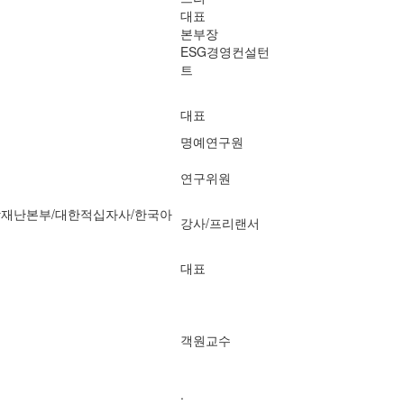
대표
본부장
ESG경영컨설턴
트
대표
명예연구원
연구위원
재난본부/대한적십자사/한국아
강사/프리랜서
대표
객원교수
.