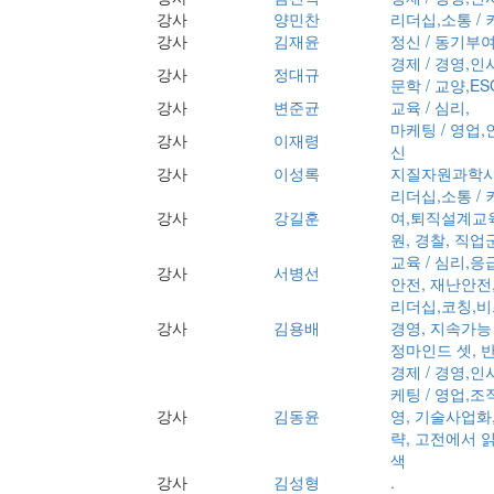
강사
양민찬
리더십,소통 /
강사
김재윤
정신 / 동기부여
경제 / 경영,인
강사
정대규
문학 / 교양,ES
강사
변준균
교육 / 심리,
마케팅 / 영업,
강사
이재령
신
강사
이성록
지질자원과학사
리더십,소통 / 
강사
강길훈
여,퇴직설계교육
원, 경찰, 직업
교육 / 심리,
강사
서병선
안전, 재난안전
리더십,코칭,비
강사
김용배
경영, 지속가능
정마인드 셋, 
경제 / 경영,인
케팅 / 영업,조
강사
김동윤
영, 기술사업화
략, 고전에서 
색
강사
김성형
.