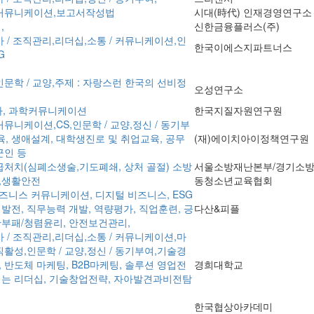
 커뮤니케이션,보고서작성법
시대(時代) 인재경영연구소
,
신한금융플러스(주)
사 / 조직관리,리더십,소통 / 커뮤니케이션,인
한국이에스지파트너스
G
인문학 / 교양,주제 : 자랑스런 한국의 선비정
오성연구소
, 과학커뮤니케이션
한국지질자원연구원
커뮤니케이션,CS,인문학 / 교양,정신 / 동기부
, 생애설계, 대학생진로 및 취업교육, 공무
(재)에이치아이정책연구원
군인 등
응급처치(심폐소생술,기도폐쇄, 상처 골절) 소방
서울소방재난본부/경기소방
,생활안전
동청소년교육협회
즈니스 커뮤니케이션, 디지털 비즈니스, ESG
 발전, 직무능력 개발, 역량평가, 직업훈련, 긍
다산&피플
반부패/청렴윤리, 안전보건관리,
사 / 조직관리,리더십,소통 / 커뮤니케이션,마
직활성,인문학 / 교양,정신 / 동기부여,기술경
, 반도체 마케팅, B2B마케팅, 솔루션 영업전
경희대학교
읽는 리더십, 기술창업전략, 자아발견과비전탐
한국협상아카데미