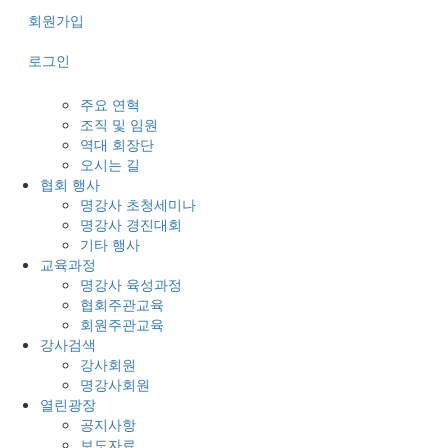
회원가입
로그인
주요 연혁
조직 및 임원
역대 회장단
오시는 길
협회 행사
명강사 초청세미나
명강사 경진대회
기타 행사
교육과정
명강사 육성과정
협회주관교육
회원주관교육
강사검색
강사회원
명강사회원
열린광장
공지사항
보도자료