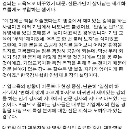
결되는 교육으로 바꾸었기 때문. 전문가만이 살아남는 세계화
흐름에도 부합하는 셈이다.
“예전에는 책을 저술했다든지 방송에서 재미있는 강의를 하는
사람이면 여러 기업에서 너도나도 불렀어요. ‘안암동 번개’로
유명세를 탔던 조태훈 씨 등이 대표적인 경우입니다. 기업 교
육이 ‘우와! 재미있네, 우리도 한 번 불러 보자’는 식이었죠.
그런데, 이런 분들을 초빙해 강의를 들어보니 어려운 환경을
의지로 극복했다는 점은 굉장히 공감이 되는데, 막상 우리 회
사가 당면한 문제에 어떻게 접목할 것인가에는 답을 못 주는
것이에요. 기업교육이란 특정 목적을 위해 하는 것이기 때문에
전문 분야가 없는 강사는 갈수록 발 붙일 자리가 없어지게 된
것이죠.” 한국강사협회 안병재 회장의 설명이다.
기업교육의 방향이 이론보다 현장 중심, 단순히 ‘열심히 하
자’에서 ‘변화에 맞게 바르게 하자’로 바뀌면서 재미있는 강의
를 하는 인기 강사의 시대에서 전문 강사의 시대로 바뀌었다는
것이다. A급으로 꼽히는 강사들은 대부분 기업에서의 현장 경
험을 바탕으로 특정 분야에 대한 전문 지식과 노하우가 있는
경우다.
대표적 예가 대우자동차 명장 출신인 김규환 강사, 대한항공