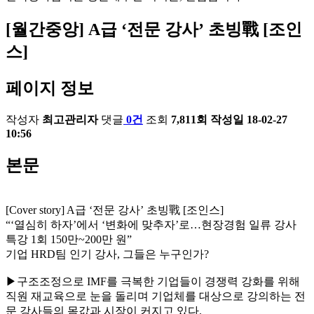
[월간중앙] A급 ‘전문 강사’ 초빙戰 [조인
스]
페이지 정보
작성자
최고관리자
댓글
0건
조회
7,811회
작성일
18-02-27
10:56
본문
[Cover story] A급 ‘전문 강사’ 초빙戰 [조인스]
“‘열심히 하자’에서 ‘변화에 맞추자’로…현장경험 일류 강사
특강 1회 150만~200만 원”
기업 HRD팀 인기 강사, 그들은 누구인가?
▶구조조정으로 IMF를 극복한 기업들이 경쟁력 강화를 위해
직원 재교육으로 눈을 돌리며 기업체를 대상으로 강의하는 전
문 강사들의 몸값과 시장이 커지고 있다.