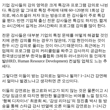
기업 강사들의 강의 영역은 크게 특강과 프로그램 강의로 나뉜
다. 특강은 말 그대로 특정 주제에 대해 60~120분의 1회성 강
의로, 베스트셀러 저자 또는 방송으로 뜬 강사들이 주로 특강
을 뛴다. 반면 기업체 출신 전문 강사들은 특강도 하지만, 짧게
는 4시간에서 길게는 20시간짜리 프로그램 강의를 많이 한다.
전문 강사들은 대부분 기업의 특정 문제를 어떻게 해결할 것인
지에 관한 강의를 하는 경우가 많은데, 기업 현안이라는 것이
한두 시간 강의로 풀리는 것이 아니기 때문이다. 최근에는 기
업체의 프로그램 강의 커리큘럼을 짜주고 강사까지 공급하는
한국생산성본부·한국능률협회·크레듀·러너코리아 등 인재개
발(HRD, Human Resource Development) 컨설팅 업체도 느는 추
세다.
그렇다면 이들이 받는 강의료는 얼마나 될까? 1~2시간 강연해
서 얼마나 벌겠느냐고 생각하면 큰 오산이다.
이들의 강연료는 원고료와 비교가 되지 않는 것은 물론이고 시
간당 임금으로 따지면 웬만한 월급쟁이는 비애를 느낄 정도다.
‘행복 디자이너’ 최윤희 씨, ‘감성 리더십’의 정진홍 박사 등 방
송을 통해 스타급 강사 반열에 오른 이들의 강연료는 1~2시간