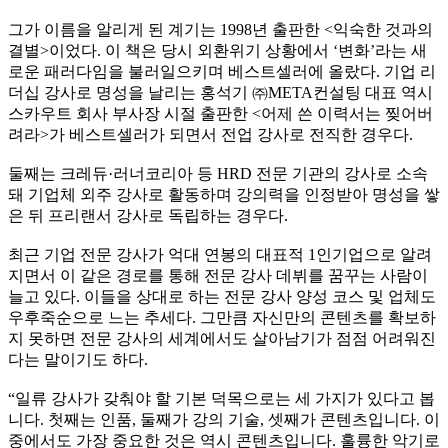
그가 이름을 알리게 된 계기는 1998년 출판한 <익숙한 것과의
결별>이었다. 이 책은 당시 외환위기 상황에서 ‘변화’라는 새
로운 패러다임을 불러일으키며 베스트셀러에 올랐다. 기업 리
더십 강사로 명성을 날리는 홍석기 ㈜META컨설팅 대표 역시
스카우트 회사 부사장 시절 출판한 <어제 쓴 이력서는 찢어버
려라>가 베스트셀러가 되면서 전업 강사로 전직한 경우다.
둘째는 크레듀·러너코리아 등 HRD 전문 기관의 강사로 소속
돼 기업체 외주 강사로 활동하며 강의력을 인정받아 명성을 쌓
은 뒤 프리랜서 강사로 독립하는 경우다.
최근 기업 전문 강사가 억대 연봉의 대표적 1인기업으로 알려
지면서 이 같은 경로를 통해 전문 강사 데뷔를 꿈꾸는 사람이
늘고 있다. 이들을 상대로 하는 전문 강사 양성 코스 및 업체도
우후죽순으로 느는 추세다. 그만큼 자신만의 콘텐츠를 확보하
지 못하면 전문 강사의 세계에서도 살아남기가 점점 어려워진
다는 말이기도 하다.
“일류 강사가 갖춰야 할 기본 덕목으로는 세 가지가 있다고 봅
니다. 첫째는 인품, 둘째가 강의 기술, 셋째가 콘텐츠입니다. 이
중에서도 가장 중요한 것은 역시 콘텐츠입니다. 훌륭한 악기로