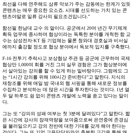
최선을 다해 연주해도 삼류 악보가 주는 감동에는 한계가 있듯
콘텐츠는 매우 중요한 요소죠. 시대를 선도하는 가치 있는 콘
텐츠야말로 일류 강사의 필요조건입니다.”
함선필 한남대 교수 의 말이다. 공군에서 20여 년간 무기체계
획득 업무에 종사하며 협상이라는 독특한 분야를 개척한 함 교
수는 삼성전자·KT 등 기업체는 물론 청와대 경호실과 비서실
에까지 출강할 정도로 협상 분야에서 독보적 입지를 구축했다.
F-16 전투기 추락사고 보상협상 주관 등 공군에 근무하며 국제
협상만 1,000여 회를 거친 그의 실무 경험은 그가 협상분야에
서 살아있는 강의를 할 수 있게 하는 밑바탕이다. 그럼에도 그
는 “1시간 강의를 위해 100시간 준비한다”고 말한다. 지식의
재창조를 위해 매일 밤 국내외 웹 서핑을 통해 새로운 정보를
수집하고 분석하는 데 많은 시간을 투자한다는 것이다. 1년 열
두 달 하루도 쉼 없이 콘텐츠 개발에 노력을 쏟고 있다는 말이
다.
그는 또 “강의의 성패 여부는 첫 3분에 달려있다”고 말한다. 짧
은 시간에 강사의 잠재역량을 보여줌으로써 은연중에 존경심
을 불러일으키고 강의 전반에 대한 기대를 갖게 해야 한다는
것이다. 그는 또 기업 교육담당자와의 충분한 교감을 통해 왜