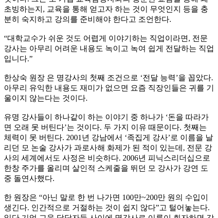
초빙하는지, 교육을 통해 얻고자 하는 것이 무엇인지 등을 충
분히 숙지하고 강의를 준비해야 한다고 조언한다.
“대학교수가 쉬운 것도 어렵게 이야기하는 직업이라면, 전문
강사는 아무리 어려운 내용도 녹이고 녹여 쉽게 전달하는 직업
입니다.”
한상숙 원장 은 명강사의 첫째 조건으로 ‘전달 능력’을 꼽았다.
아무리 유익한 내용도 재미가 없으면 요즘 직장인들은 귀를 기
울이지 않는다는 것이다.
유명 강사들이 하나같이 하는 이야기 중 하나가 ‘돈을 따라가
면 오래 못 버틴다’는 것이다. 두 가지 이유 때문이다. 첫째는
체력이 못 버틴다. 2001년 강남에서 ‘족집게 강사’로 이름을 날
리던 모 논술 강사가 과로사해 화제가 된 적이 있는데, 전문 강
사의 세계에서도 사정은 비슷하다. 2006년 피닉스리더십으로
한창 주가를 올리며 살인적 스케줄을 뛰던 모 강사가 강연 도
중 돌연사했다.
한 원장은 “아닌 말로 한 번 나가면 100만~200만 원의 수입이
생긴다. 인간적으로 거절하는 것이 쉽지 않다”고 털어놓는다.
일단 기업 교육 담당자들 사이에 명강사로 이름이 회자하면 강