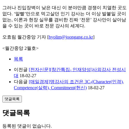
그러나 진입장벽이 낮은 대신 이 분야만큼 경쟁이 치열한 곳도
없다. ‘말빨’만으로 먹고살던 인기 강사는 더 이상 발붙일 곳이
없는, 이론과 현장 실무를 겸비한 진짜 ‘전문’ 강사만이 살아남
을 수 있는 곳이 바로 전문 강사의 세계다.
오효림 월간중앙 기자 [
hyolim@joongang.co.kr
]
<월간중앙 2월호>
목록
이전글
[전자신문][창간특집- 인재양성]사외강사 전성시
대
18-02-27
다음글
[매일경제]명강사의 조건은 3C-(Character(인격),
Competence(실력), Commitment(헌신)
18-02-27
댓글목록
댓글목록
등록된 댓글이 없습니다.