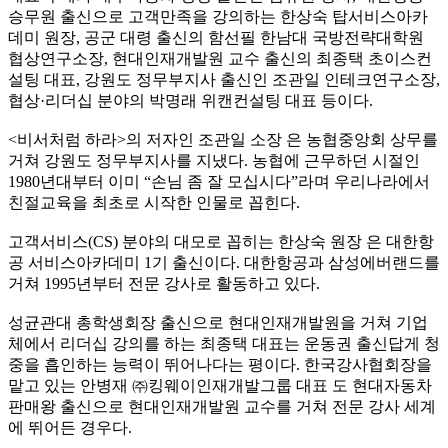
승무원 출신으로 고객만족을 강의하는 한상숙 탑서비스아카
데미 원장, 공군 대령 출신의 함선필 한남대 국방전략대학원
협상연구소장, 현대인재개발원 교수 출신의 최종택 초이스컨
설팅 대표, 강원도 정무부지사 출신인 조관일 인테크연구소장,
협상·리더십 분야의 박명래 위캔컨설팅 대표 등이다.
<비서처럼 하라>의 저자인 조관일 소장 은 농협중앙회 상무를
거쳐 강원도 정무부지사를 지냈다. 농협에 근무하던 시절인
1980년대부터 이미 “손님 좀 잘 모십시다”라며 우리나라에서
친절교육을 최초로 시작한 인물로 꼽힌다.
고객서비스(CS) 분야의 대모로 꼽히는 한상숙 원장 은 대한항
공 서비스아카데미 1기 출신이다. 대한항공과 삼성에버랜드를
거쳐 1995년부터 전문 강사로 활동하고 있다.
성균관대 총학생회장 출신으로 현대인재개발원을 거쳐 기업
체에서 리더십 강의를 하는 최종택 대표는 운동권 출신답게 청
중을 흡인하는 능력이 뛰어나다는 평이다. 한국강사협회장을
맡고 있는 안병재 ㈜킹웨이인재개발그룹 대표 도 현대자동차
판매왕 출신으로 현대인재개발원 교수를 거쳐 전문 강사 세계
에 뛰어든 경우다.