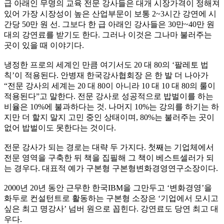
급 아래인 무명의 교육 전문 강사들은 대개 시장가격이 정해져
있어 가장 시장성이 높은 산업부문이 보통 2~3시간 강연에 시
간당 50만 원 선. 그보다 한 급 아래인 강사들은 30만~40만 원
대의 강연료를 받기도 한다. 그러나 이것은 그나마 불러주는
곳이 있을 때 이야기다.
냉정한 프로의 세계인 만큼 여기서도 20 대 80의 ‘팔레토 법
칙’이 적용된다. 안병재 한국강사협회장 은 한 발 더 나아가
“전문 강사의 세계는 20 대 80이 아니라 10 대 10 대 80의 룰이
적용된다”고 말한다. 전문 강사로 성공적으로 밥벌이를 하는
비율은 10%에 불과하다는 것. 나머지 10%는 강의를 하기는 하
지만 더 할지 말지 고민 중인 상태이며, 80%는 불러주는 곳이
없어 밥벌이도 못한다는 것이다.
전문 강사가 되는 경로는 대략 두 가지다. 첫째는 기업체에서
전문 영역을 구축한 뒤 책을 집필해 그 책이 베스트셀러가 되
는 경우다. 대표적 예가 구본형 구본형변화경영연구소장이다.
2000년 20년 동안 근무한 한국IBM을 그만두고 ‘변화경영’을
화두로 컨설턴트로 활동하는 구본형 소장은 ‘기업에서 모시고
싶은 최고 명강사’ 넘버 원으로 꼽힌다. 강연료도 당연 최고 대
우다.