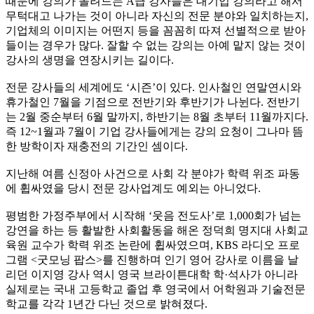
때문에 강의가 몰려드는 A급 강사들은 대기업 강의라고 해서
무턱대고 나가는 것이 아니라 자신의 전문 분야와 일치하는지,
기업체의 이미지는 어떤지 등을 꼼꼼히 따져 선별적으로 받아
들이는 경우가 많다. 잘할 수 없는 강의는 아예 맡지 않는 것이
강사의 생명을 연장시키는 길이다.
전문 강사들의 세계에도 ‘시즌’이 있다. 인사철인 연말연시와
휴가철인 7월을 기점으로 전반기와 후반기가 나뉜다. 전반기
는 2월 중순부터 6월 말까지, 하반기는 8월 초부터 11월까지다.
즉 12~1월과 7월이 기업 강사들에게는 강의 요청이 그나마 뜸
한 방학이자 재충전의 기간인 셈이다.
지난해 여름 신정아 사건으로 사회 각 분야가 학력 위조 파동
에 휩싸였을 당시 전문 강사업계도 예외는 아니었다.
평범한 가정주부에서 시작해 ‘웃음 전도사’로 1,000회가 넘는
강연을 하는 등 활발한 사회활동을 해온 정덕희 명지대 사회교
육원 교수가 학력 위조 논란에 휩싸였으며, KBS 라디오 프로
그램 <굿모닝 팝스>를 진행하며 인기 영어 강사로 이름을 날
리던 이지영 강사 역시 영국 브라이튼대학 학·석사가 아니라
실제로는 국내 고등학교 졸업 후 영국에서 어학원과 기술전문
학교를 각각 1년간 다닌 것으로 밝혀졌다.