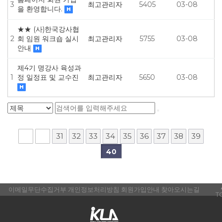
3
최고관리자
5405
03-08
을 환영합니다.
★★ (사)한국강사협
2
회 임원 워크숍 실시
최고관리자
5755
03-08
안내
제4기 명강사 육성과
1
정 일정표 및 교수진
최고관리자
5650
03-08
31
32
33
34
35
36
37
38
39
40
이메일무단수집거부
개인정보처리방침
회원가입안내
찾아오시는길
T