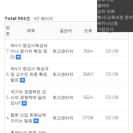
갤러리
강의 의뢰
행사/교육과정 문의
Total 592건
40 페이지
세미나신청
번
가입인사
제목
글쓴이
조회
날짜
호
제4기 명강사육성세
7
미나 참가자 확정 명
최고관리자
5564
03-08
단
제4기 명강사 육성과
6
정 교수진 최종 확정
최고관리자
5680
03-08
발표
국가의 경쟁력은 강
5
사의 경쟁력에 달려
최고관리자
5624
03-08
있다!!
협회 신입 회원님께
4
최고관리자
5708
03-08
드리는 말씀
홈페이지 회원 가입