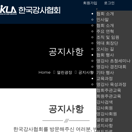
회원가입
로그인
협회 소개
인사말
협회 소개
주요 연혁
조직 및 임원
역대 회장단
공지사항
오시는 길
협회 행사
명강사 초청세미나
명강사 경진대회
Home
열린광장
공지사항
기타 행사
교육과정
명강사 육성과정
협회주관교육
회원주관교육
강사검색
공지사항
강사회원
명강사회원
열린광장
공지사항
한국강사협회를 방문해주신 여러분, 반갑습니다.
보도자료