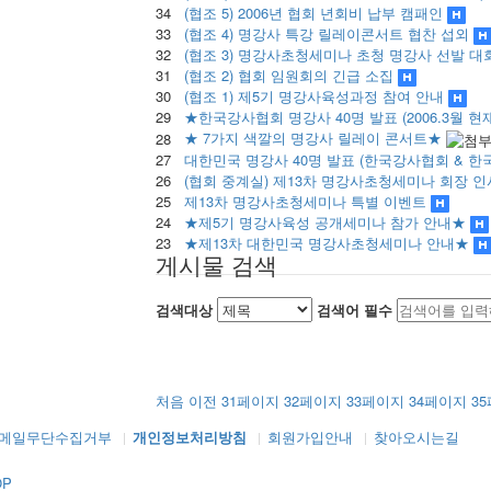
34
(협조 5) 2006년 협회 년회비 납부 캠패인
33
(협조 4) 명강사 특강 릴레이콘서트 협찬 섭외
32
(협조 3) 명강사초청세미나 초청 명강사 선발 대
31
(협조 2) 협회 임원회의 긴급 소집
30
(협조 1) 제5기 명강사육성과정 참여 안내
29
★한국강사협회 명강사 40명 발표 (2006.3월 현
★ 7가지 색깔의 명강사 릴레이 콘서트★
28
27
대한민국 명강사 40명 발표 (한국강사협회 & 
26
(협회 중계실) 제13차 명강사초청세미나 회장 
25
제13차 명강사초청세미나 특별 이벤트
24
★제5기 명강사육성 공개세미나 참가 안내★
23
★제13차 대한민국 명강사초청세미나 안내★
게시물 검색
검색대상
검색어
필수
처음
이전
31
페이지
32
페이지
33
페이지
34
페이지
35
메일무단수집거부
개인정보처리방침
회원가입안내
찾아오시는길
OP