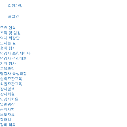
회원가입
로그인
주요 연혁
조직 및 임원
역대 회장단
오시는 길
협회 행사
명강사 초청세미나
명강사 경진대회
기타 행사
교육과정
명강사 육성과정
협회주관교육
회원주관교육
강사검색
강사회원
명강사회원
열린광장
공지사항
보도자료
갤러리
강의 의뢰