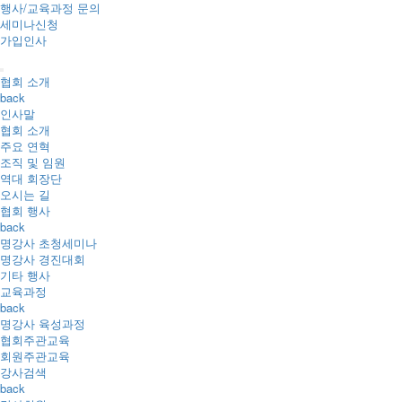
행사/교육과정 문의
세미나신청
가입인사
협회 소개
back
인사말
협회 소개
주요 연혁
조직 및 임원
역대 회장단
오시는 길
협회 행사
back
명강사 초청세미나
명강사 경진대회
기타 행사
교육과정
back
명강사 육성과정
협회주관교육
회원주관교육
강사검색
back