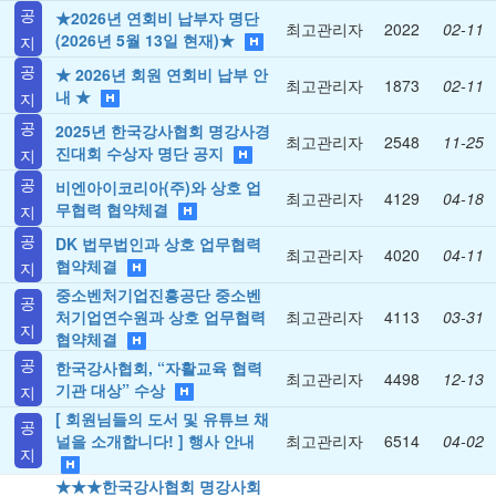
공
★2026년 연회비 납부자 명단
최고관리자
2022
02-11
(2026년 5월 13일 현재)★
지
공
★ 2026년 회원 연회비 납부 안
최고관리자
1873
02-11
내 ★
지
공
2025년 한국강사협회 명강사경
최고관리자
2548
11-25
진대회 수상자 명단 공지
지
공
비엔아이코리아(주)와 상호 업
최고관리자
4129
04-18
무협력 협약체결
지
공
DK 법무법인과 상호 업무협력
최고관리자
4020
04-11
협약체결
지
중소벤처기업진흥공단 중소벤
공
처기업연수원과 상호 업무협력
최고관리자
4113
03-31
지
협약체결
공
한국강사협회, “자활교육 협력
최고관리자
4498
12-13
기관 대상” 수상
지
[ 회원님들의 도서 및 유튜브 채
공
널을 소개합니다! ] 행사 안내
최고관리자
6514
04-02
지
★★★한국강사협회 명강사회