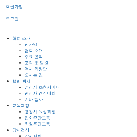
회원가입
로그인
협회 소개
인사말
협회 소개
주요 연혁
조직 및 임원
역대 회장단
오시는 길
협회 행사
명강사 초청세미나
명강사 경진대회
기타 행사
교육과정
명강사 육성과정
협회주관교육
회원주관교육
강사검색
강사회원