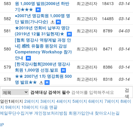
583
원 1,000명 발표(2006년 하반
최고관리자
18413
03-14
기)★★★
●2007년 명강회원 1,000명 명
582
최고관리자
14485
03-14
단 발표(가나다순)
★2019년 연회비 납부자 명단
581
최고관리자
8789
04-03
(2019년 12월 31일현재)★
[협회 명강사 역량계발 과정 안
내] 感性 유철종 원장의 감성
580
최고관리자
8471
03-14
Competency Workshop 참가
안내
[한국강사협회]2008년 명강사
579
최고관리자
8386
03-14
회원 1,000명 선정.발표
★★ 2007년 1차 명강회원 500
578
최고관리자
8318
03-14
명 발표★★
검
검색대상
검색어
필수
색
열린
1
페이지
2
페이지
3
페이지
4
페이지
5
페이지
6
페이지
7
페이지
8
페이
지
9
페이지
10
페이지
다음
맨끝
메일무단수집거부
개인정보처리방침
회원가입안내
찾아오시는길
OP