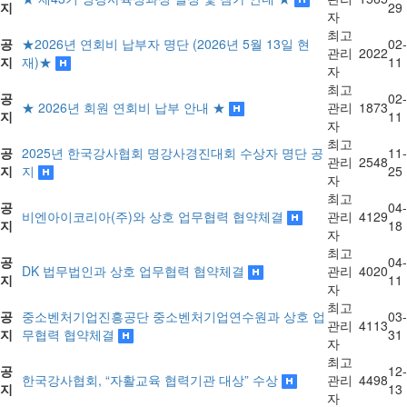
지
29
자
최고
공
★2026년 연회비 납부자 명단 (2026년 5월 13일 현
02-
관리
2022
지
재)★
11
자
최고
공
02-
★ 2026년 회원 연회비 납부 안내 ★
관리
1873
지
11
자
최고
공
2025년 한국강사협회 명강사경진대회 수상자 명단 공
11-
관리
2548
지
지
25
자
최고
공
04-
비엔아이코리아(주)와 상호 업무협력 협약체결
관리
4129
지
18
자
최고
공
04-
DK 법무법인과 상호 업무협력 협약체결
관리
4020
지
11
자
최고
공
중소벤처기업진흥공단 중소벤처기업연수원과 상호 업
03-
관리
4113
지
무협력 협약체결
31
자
최고
공
12-
한국강사협회, “자활교육 협력기관 대상” 수상
관리
4498
지
13
자