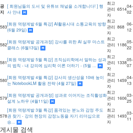
최고
공
[ 회원님들의 도서 및 유튜브 채널을 소개합니다! ] 행
04-
관리
6514
지
사 안내
02
자
최고
[회원 역량계발 6월 특강] AI활용시대 소통교육의 방향
06-
583
관리
868
(6월 29일)
12
자
최고
[회원 역량계발 공개과정] 강사를 위한 AI 실무 마스트
05-
582
관리
1186
클래스 (6월13일)
22
자
최고
[회원 역량계발 5월 특강] 조직심리학에서 말하는 성과
05-
581
관리
1338
의 법칙 - 내 강의에 심리학 이론 더하기 - (5월 …
07
자
최고
[회원 역량계발 4월 특강] 강사의 생산성을 10배 높이
04-
580
관리
1459
는 NotebookLM 활용 전략 (4월 27일)
13
자
최고
[회원 역량계발 공개과정] 성과로 이어지는 조직활성화
03-
579
관리
1606
설계 노하우 (4월11일)
25
자
[회원 역량계발 3월 특강] 품격있는 분노와 감정 주도
최고
03-
578
권 찾기 - 강의 현장의 감정노동을 자기 리더십으로
관리
1493
11
승…
자
게시물 검색