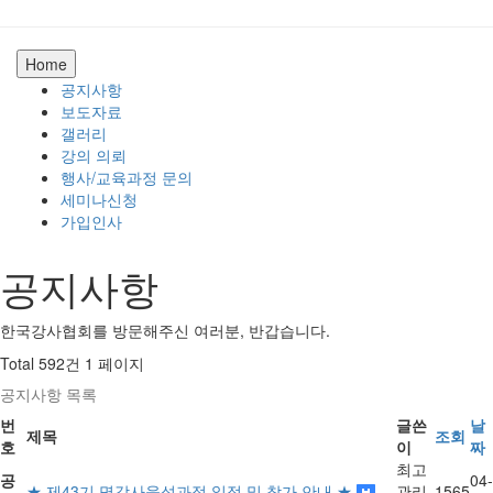
Home
공지사항
보도자료
갤러리
강의 의뢰
행사/교육과정 문의
세미나신청
가입인사
공지사항
한국강사협회를 방문해주신 여러분, 반갑습니다.
Total 592건
1 페이지
공지사항 목록
번
글쓴
날
제목
조회
호
이
짜
최고
공
04-
★ 제43기 명강사육성과정 일정 및 참가 안내 ★
관리
1565