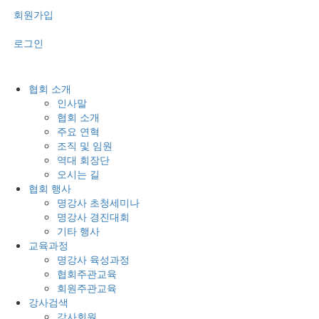
회원가입
로그인
협회 소개
인사말
협회 소개
주요 연혁
조직 및 임원
역대 회장단
오시는 길
협회 행사
명강사 초청세미나
명강사 경진대회
기타 행사
교육과정
명강사 육성과정
협회주관교육
회원주관교육
강사검색
강사회원